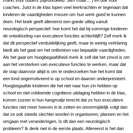
markt voor ouders (bijvoorbeeld ‘Slim maar…’) en ook voor
coaches. Juist in de klas lopen veel leerkrachten er tegenaan dat
kinderen de vaardigheden missen om hun werk goed te kunnen
doen. Het boek geeft allereerst een goede uitleg vanuit
neurologisch perspectief: hoe komt het dat bij sommige kinderen
de ontwikkeling van executieve functies achterblijft? Zelf merk ik
dat dit perspectief verduidelijking geeft, maar te weinig verklaring
biedt als het gaat om het ontbreken van bepaalde vaardigheden.
Als het gaat om hoogbegaafdheid merk ik zelf dat het zinvol is om
aan het versterken van executieve functies te werken, maar dat
de stap daarvoor altijd is om te onderzoeken hoe het komt dat
een kind ongemotiveerd is op school en daarom onderpresteert.
Hoogbegaafde kinderen die het niet naar hun zin hebben op
school en niet voldoende cognitieve uitdaging hebben in de klas,
komen zozeer in hun hangmatje terecht dat ze hun executieve
functies niet meer hoeven in te zetten en onvermijdelijk volgt dan
dat ze ook steeds slechter worden in organiseren, plannen en het
omgaan met veranderingen. Is dit dan een neurologisch
probleem? Ik denk niet in de eerste plaats. Allereerst is het dan