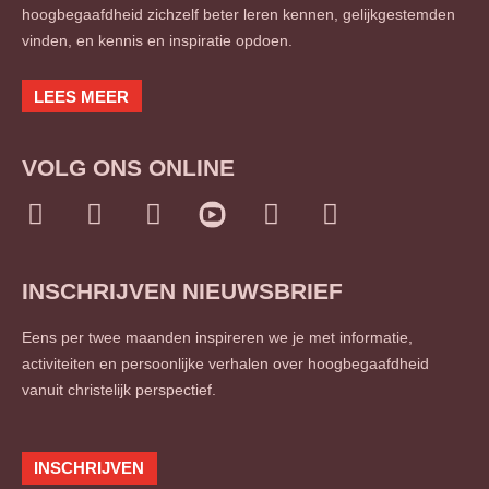
hoogbegaafdheid zichzelf beter leren kennen, gelijkgestemden
vinden, en kennis en inspiratie opdoen.
LEES MEER
VOLG ONS ONLINE
I
F
L
T
S
n
a
i
w
o
s
c
n
i
u
INSCHRIJVEN NIEUWSBRIEF
t
e
k
t
n
a
b
e
t
d
Eens per twee maanden inspireren we je met informatie,
g
o
d
e
c
activiteiten en persoonlijke verhalen over hoogbegaafdheid
r
o
i
r
l
vanuit christelijk perspectief.
a
k
n
o
m
-
-
u
f
i
d
INSCHRIJVEN
n