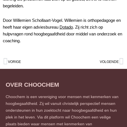
begeleiden.
Door Willemien Schollaart-Vogel. Willemien is orthopedagoge en
heeft haar eigen adviesbureau
Dotado
. Zij richt zich op
hulpvragen rond hoogbegaafdheid door middel van onderzoek en
coaching.
Vorige
V
VORIGE
VOLGENDE
OVER CHOOCHEM
Choochem is een vereniging voor mensen met kenmerken van
hoogbegaafdheid. Zij wil vanuit christelijk perspectief mensen
ondersteunen in hun zoektocht naar hoogbegaafdheid en hun
plek in het leven. Via dit platform wil Choochem een veilige
plaats bieden waar mensen met kenmerken van