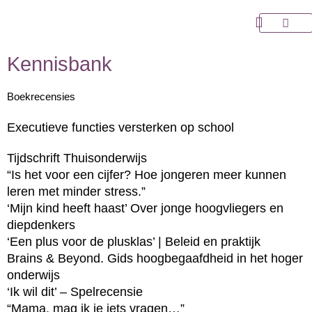
Ga
naar
Over Choo
de
inhoud
Kennisbank
Boekrecensies
Executieve functies versterken op school
Tijdschrift Thuisonderwijs
“Is het voor een cijfer? Hoe jongeren meer kunnen
leren met minder stress.”
‘Mijn kind heeft haast’ Over jonge hoogvliegers en
diepdenkers
‘Een plus voor de plusklas’ | Beleid en praktijk
Brains & Beyond. Gids hoogbegaafdheid in het hoger
onderwijs
‘Ik wil dit’ – Spelrecensie
“Mama, mag ik je iets vragen…”