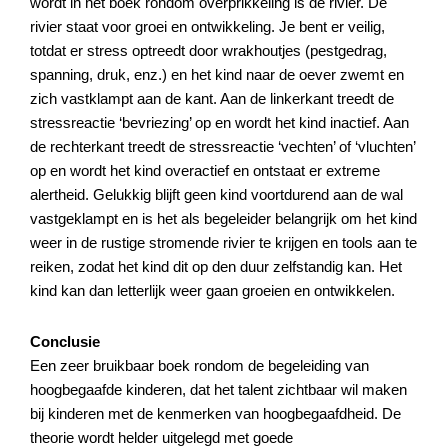
wordt in het boek rondom overprikkeling is de rivier. De
rivier staat voor groei en ontwikkeling. Je bent er veilig,
totdat er stress optreedt door wrakhoutjes (pestgedrag,
spanning, druk, enz.) en het kind naar de oever zwemt en
zich vastklampt aan de kant. Aan de linkerkant treedt de
stressreactie ‘bevriezing’ op en wordt het kind inactief. Aan
de rechterkant treedt de stressreactie ‘vechten’ of ‘vluchten’
op en wordt het kind overactief en ontstaat er extreme
alertheid. Gelukkig blijft geen kind voortdurend aan de wal
vastgeklampt en is het als begeleider belangrijk om het kind
weer in de rustige stromende rivier te krijgen en tools aan te
reiken, zodat het kind dit op den duur zelfstandig kan. Het
kind kan dan letterlijk weer gaan groeien en ontwikkelen.
Conclusie
Een zeer bruikbaar boek rondom de begeleiding van
hoogbegaafde kinderen, dat het talent zichtbaar wil maken
bij kinderen met de kenmerken van hoogbegaafdheid. De
theorie wordt helder uitgelegd met goede