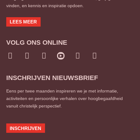
vinden, en kennis en inspiratie opdoen.
LEES MEER
VOLG ONS ONLINE
I
F
L
T
S
n
a
i
w
o
s
c
n
i
u
INSCHRIJVEN NIEUWSBRIEF
t
e
k
t
n
a
b
e
t
d
Eens per twee maanden inspireren we je met informatie,
g
o
d
e
c
activiteiten en persoonlijke verhalen over hoogbegaafdheid
r
o
i
r
l
vanuit christelijk perspectief.
a
k
n
o
m
-
-
u
f
i
d
INSCHRIJVEN
n