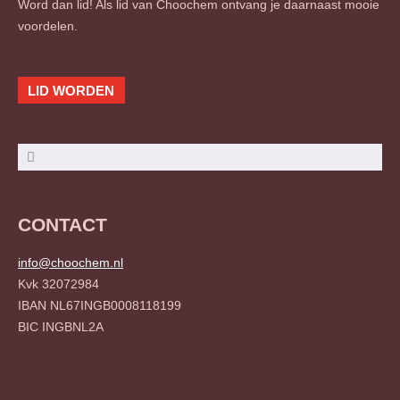
Word dan lid! Als lid van Choochem ontvang je daarnaast mooie
voordelen.
LID WORDEN
Zoeken
Zoeken
CONTACT
info@choochem.nl
Kvk 32072984
IBAN NL67INGB0008118199
BIC INGBNL2A