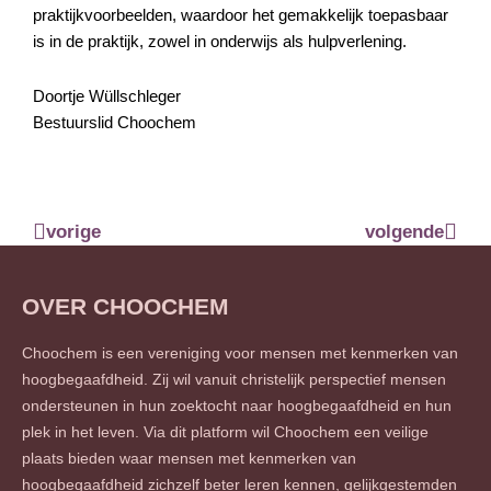
praktijkvoorbeelden, waardoor het gemakkelijk toepasbaar
is in de praktijk, zowel in onderwijs als hulpverlening.
Doortje Wüllschleger
Bestuurslid Choochem
Vorige
Volg
vorige
volgende
OVER CHOOCHEM
Choochem is een vereniging voor mensen met kenmerken van
hoogbegaafdheid. Zij wil vanuit christelijk perspectief mensen
ondersteunen in hun zoektocht naar hoogbegaafdheid en hun
plek in het leven. Via dit platform wil Choochem een veilige
plaats bieden waar mensen met kenmerken van
hoogbegaafdheid zichzelf beter leren kennen, gelijkgestemden