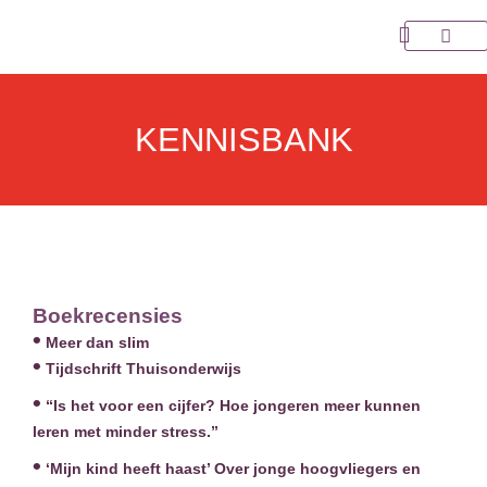
Ga
naar
Over Choo
de
inhoud
KENNISBANK
Boekrecensies
Meer dan slim
Tijdschrift Thuisonderwijs
“Is het voor een cijfer? Hoe jongeren meer kunnen
leren met minder stress.”
‘Mijn kind heeft haast’ Over jonge hoogvliegers en