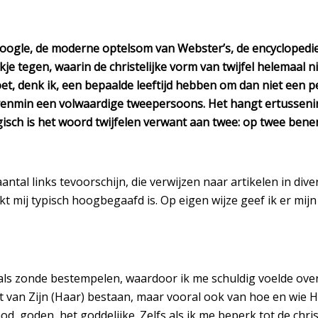
oogle, de moderne optelsom van Webster’s, de encyclopedie, 
kje tegen, waarin de christelijke vorm van twijfel helemaal
moet, denk ik, een bepaalde leeftijd hebben om dan niet een
min een volwaardige tweepersoons. Het hangt ertussenin. En 
sch is het woord twijfelen verwant aan twee: op twee benen
ntal links tevoorschijn, die verwijzen naar artikelen in dive
kt mij typisch hoogbegaafd is. Op eigen wijze geef ik er mijn
 als zonde bestempelen, waardoor ik me schuldig voelde over 
t van Zijn (Haar) bestaan, maar vooral ook van hoe en wie Hij
od, goden, het goddelijke. Zelfs als ik me beperk tot de chri