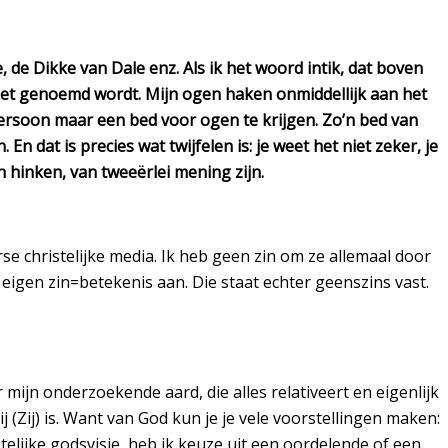
de Dikke van Dale enz. Als ik het woord intik, dat boven
 niet genoemd wordt. Mijn ogen haken onmiddellijk aan het
 persoon maar een bed voor ogen te krijgen. Zo’n bed van
dat is precies wat twijfelen is: je weet het niet zeker, je
 hinken, van tweeërlei mening zijn.
rse christelijke media. Ik heb geen zin om ze allemaal door
 eigen zin=betekenis aan. Die staat echter geenszins vast.
mijn onderzoekende aard, die alles relativeert en eigenlijk
 (Zij) is. Want van God kun je je vele voorstellingen maken:
stelijke godsvisie, heb ik keuze uit een oordelende of een