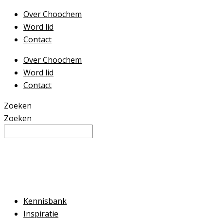
Ga
Over Choochem
naar
Word lid
de
Contact
inhoud
Over Choochem
Word lid
Contact
Zoeken
Zoeken
Kennisbank
Inspiratie