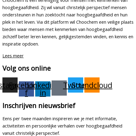
Choochem is een vereniging voor mensen met kenmerken van
hoogbegaafdheid. Zij wil vanuit christelijk perspectief mensen
ondersteunen in hun zoektocht naar hoogbegaafdheid en hun
plek in het leven. Via dit platform wil Choochem een veilige plaats
bieden waar mensen met kenmerken van hoogbegaafdheid
zichzelf beter leren kennen, gelijkgestemden vinden, en kennis en
inspiratie opdoen.
Lees meer
Volg ons online
stagram
Facebook-
Linkedin-
Twitter
Soundcloud
f
in
Inschrijven nieuwsbrief
Eens per twee maanden inspireren we je met informatie,
activiteiten en persoonlijke verhalen over hoogbegaafdheid
vanuit christelijk perspectief.