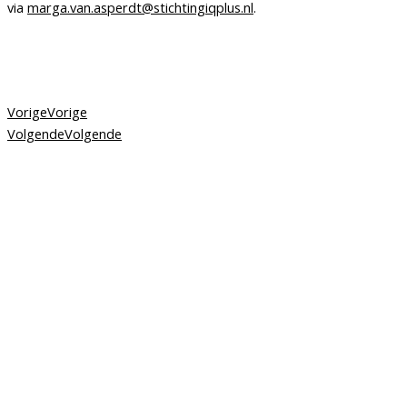
via
marga.van.asperdt@stichtingiqplus.nl
.
Vorige
Vorige
Volgende
Volgende