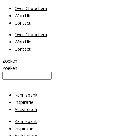
Ga
Over Choochem
naar
Word lid
de
Contact
inhoud
Over Choochem
Word lid
Contact
Zoeken
Zoeken
Kennisbank
Inspiratie
Activiteiten
Kennisbank
Inspiratie
Activiteiten