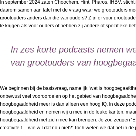
In september 2024 zaten Choochem, Hint, Pharos, IHBV, stich
daarom samen aan tafel met de vraag waar we grootouders mee
grootouders anders dan die van ouders? Zijn er voor grootoude
te krijgen als voor ouders of hebben zij andere of specifieke be
In zes korte podcasts nemen we
van grootouders van hoogbegaa
We beginnen bij de basisvraag, namelijk ‘wat is hoogbegaafdh
onbewust veel vooroordelen op het gebied van hoogbegaafdheid.
hoogbegaafdheid meer is dan alleen een hoog IQ. In deze podc
hoogbegaafdheid en nemen wij u mee in de leuke kanten, maar 
hoogbegaafdheid met zich mee kan brengen. Je zou zeggen ‘Ee
creativiteit… wie wil dat nou niet?’ Toch weten we dat het in de pr