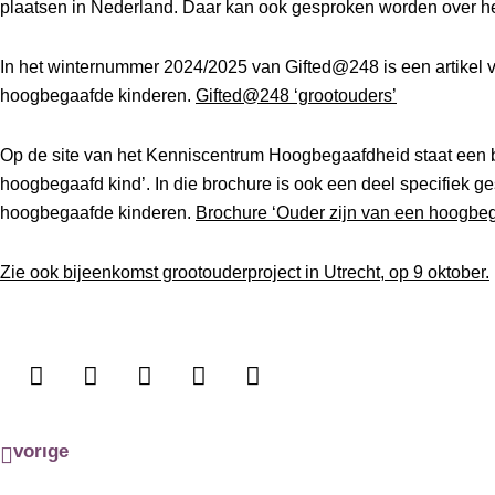
plaatsen in Nederland. Daar kan ook gesproken worden over he
In het winternummer 2024/2025 van Gifted@248 is een artikel 
hoogbegaafde kinderen.
Gifted@248 ‘grootouders’
Op de site van het Kenniscentrum Hoogbegaafdheid staat een b
hoogbegaafd kind’. In die brochure is ook een deel specifiek 
hoogbegaafde kinderen.
Brochure ‘Ouder zijn van een hoogbeg
Zie ook bijeenkomst grootouderproject in Utrecht, op 9 oktober.
Vorige
vorige