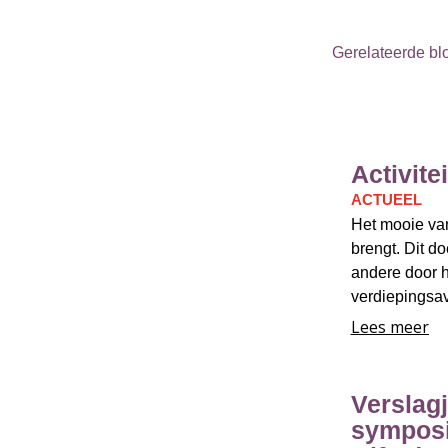
Gerelateerde bl
Activit
ACTUEEL
Het mooie va
brengt. Dit 
andere door h
verdiepingsav
Lees meer
Verslagj
sympos