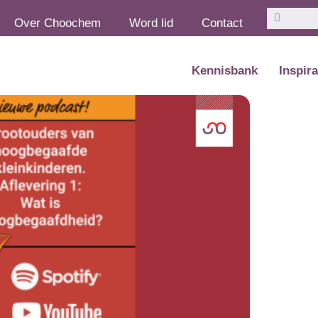
Zoeken
Zoeken
Over Choochem
Word lid
Contact
Kennisbank
Inspira