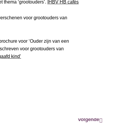
t thema ‘grootouders’.
IHBV HB cafés
verschenen voor grootouders van
rochure voor ‘Ouder zijn van een
geschreven voor grootouders van
aafd kind’
Volgende
volgende