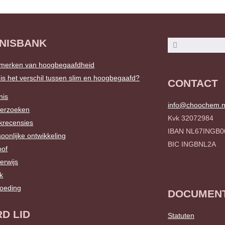
NISBANK
Zoeken
Zoeken
merken van hoogbegaafdheid
is het verschil tussen slim en hoogbegaafd?
CONTACT
nis
info@choochem.n
erzoeken
Kvk 32072984
krecensies
IBAN NL67INGB0
oonlijke ontwikkeling
BIC INGBNL2A
oof
erwijs
k
oeding
DOCUMEN
D LID
Statuten