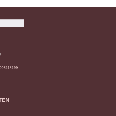
l
008118199
TEN