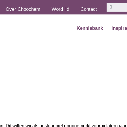
Zoeken
Zoeken
Over Choochem
Word lid
Contact
Kennisbank
Inspira
 Dit willen wij als bestuur niet onopgemerkt voorbij laten ga