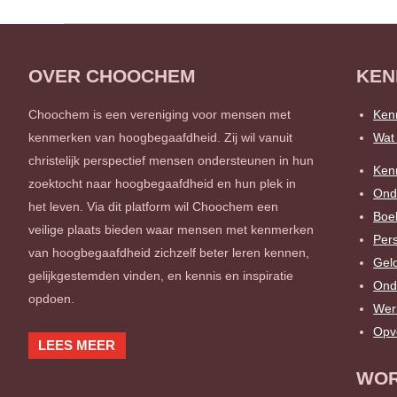
OVER CHOOCHEM
KEN
Choochem is een vereniging voor mensen met
Ken
kenmerken van hoogbegaafdheid. Zij wil vanuit
Wat 
christelijk perspectief mensen ondersteunen in hun
Ken
zoektocht naar hoogbegaafdheid en hun plek in
Ond
het leven. Via dit platform wil Choochem een
Boe
veilige plaats bieden waar mensen met kenmerken
Pers
van hoogbegaafdheid zichzelf beter leren kennen,
Gel
gelijkgestemden vinden, en kennis en inspiratie
Ond
opdoen.
Wer
Opv
LEES MEER
WOR