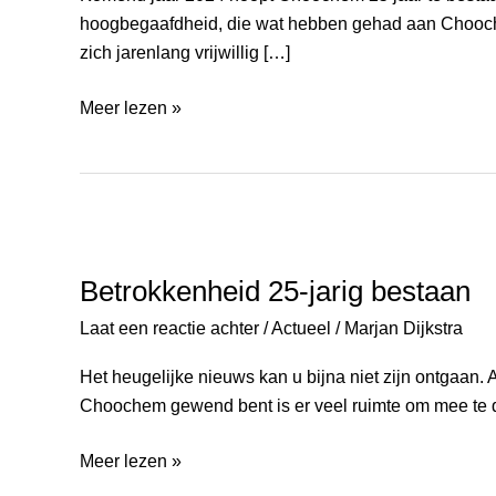
hoogbegaafdheid, die wat hebben gehad aan Choochem
zich jarenlang vrijwillig […]
Meer lezen »
Betrokkenheid
25-
Betrokkenheid 25-jarig bestaan
jarig
bestaan
Laat een reactie achter
/
Actueel
/
Marjan Dijkstra
Het heugelijke nieuws kan u bijna niet zijn ontgaan.
Choochem gewend bent is er veel ruimte om mee te de
Meer lezen »