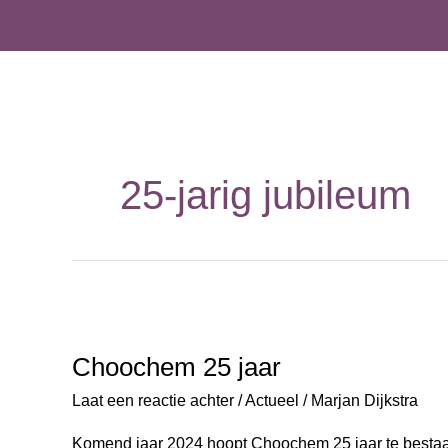
Ga
naar
de
inhoud
25-jarig jubileum
Choochem
25
Choochem 25 jaar
jaar
Laat een reactie achter
/
Actueel
/
Marjan Dijkstra
Komend jaar 2024 hoopt Choochem 25 jaar te bestaan.