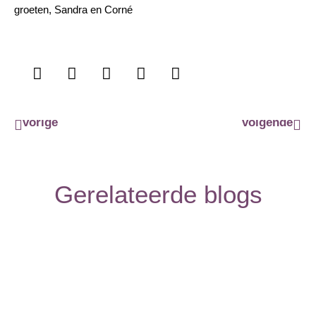
groeten, Sandra en Corné
Vorige
Vol
vorige
volgende
Gerelateerde blogs