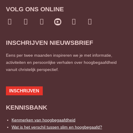
VOLG ONS ONLINE
I
F
L
T
S
n
a
i
w
o
s
c
n
i
u
INSCHRIJVEN NIEUWSBRIEF
t
e
k
t
n
a
b
e
t
d
Eens per twee maanden inspireren we je met informatie,
g
o
d
e
c
activiteiten en persoonlijke verhalen over hoogbegaafdheid
r
o
i
r
l
vanuit christelijk perspectief.
a
k
n
o
m
-
-
u
f
i
d
INSCHRIJVEN
n
KENNISBANK
Kenmerken van hoogbegaafdheid
Wat is het verschil tussen slim en hoogbegaafd?