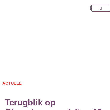
Ga
naar
Over Choo
de
inhoud
ACTUEEL
Terugblik op