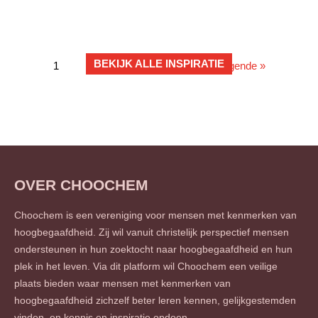
BEKIJK ALLE INSPIRATIE
1
2
3
…
13
Volgende »
OVER CHOOCHEM
Choochem is een vereniging voor mensen met kenmerken van
hoogbegaafdheid. Zij wil vanuit christelijk perspectief mensen
ondersteunen in hun zoektocht naar hoogbegaafdheid en hun
plek in het leven. Via dit platform wil Choochem een veilige
plaats bieden waar mensen met kenmerken van
hoogbegaafdheid zichzelf beter leren kennen, gelijkgestemden
vinden, en kennis en inspiratie opdoen.