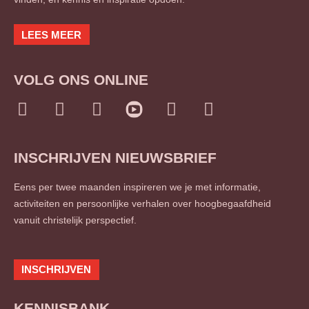
LEES MEER
VOLG ONS ONLINE
I
F
L
T
S
n
a
i
w
o
s
c
n
i
u
INSCHRIJVEN NIEUWSBRIEF
t
e
k
t
n
a
b
e
t
d
Eens per twee maanden inspireren we je met informatie,
g
o
d
e
c
activiteiten en persoonlijke verhalen over hoogbegaafdheid
r
o
i
r
l
vanuit christelijk perspectief.
a
k
n
o
m
-
-
u
f
i
d
INSCHRIJVEN
n
KENNISBANK