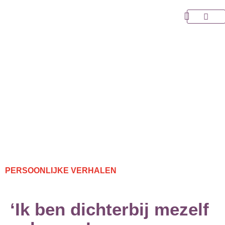
Ga
naar
Over Choo
de
inhoud
PERSOONLIJKE VERHALEN
‘Ik ben dichterbij mezelf