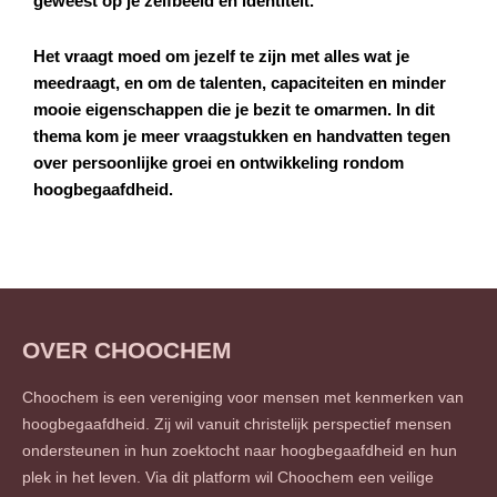
geweest op je zelfbeeld en identiteit.
Het vraagt moed om jezelf te zijn met alles wat je
meedraagt, en om de talenten, capaciteiten en minder
mooie eigenschappen die je bezit te omarmen. In dit
thema kom je meer vraagstukken en handvatten tegen
over persoonlijke groei en ontwikkeling rondom
hoogbegaafdheid.
OVER CHOOCHEM
Choochem is een vereniging voor mensen met kenmerken van
hoogbegaafdheid. Zij wil vanuit christelijk perspectief mensen
ondersteunen in hun zoektocht naar hoogbegaafdheid en hun
plek in het leven. Via dit platform wil Choochem een veilige