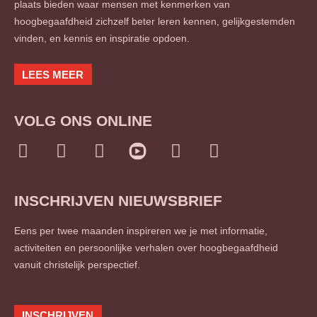
plaats bieden waar mensen met kenmerken van
hoogbegaafdheid zichzelf beter leren kennen, gelijkgestemden
vinden, en kennis en inspiratie opdoen.
LEES MEER
VOLG ONS ONLINE
I
F
L
T
S
n
a
i
w
o
s
c
n
i
u
INSCHRIJVEN NIEUWSBRIEF
t
e
k
t
n
a
b
e
t
d
Eens per twee maanden inspireren we je met informatie,
g
o
d
e
c
activiteiten en persoonlijke verhalen over hoogbegaafdheid
r
o
i
r
l
vanuit christelijk perspectief.
a
k
n
o
m
-
-
u
f
i
d
INSCHRIJVEN