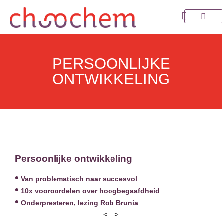
Ga
naar
Over Choo
de
inhoud
PERSOONLIJKE
ONTWIKKELING
Persoonlijke ontwikkeling
Van problematisch naar succesvol
10x vooroordelen over hoogbegaafdheid
Onderpresteren, lezing Rob Brunia
<
>