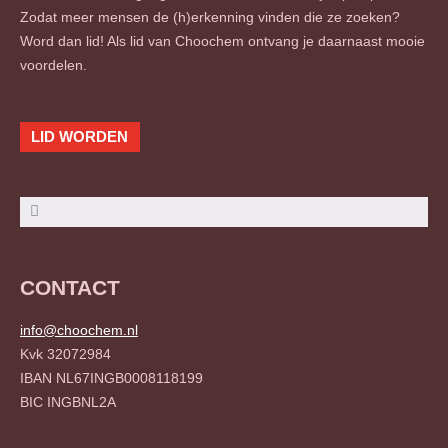
Zodat meer mensen de (h)erkenning vinden die ze zoeken?
Word dan lid! Als lid van Choochem ontvang je daarnaast mooie
voordelen.
LID WORDEN
Zoeken
Zoeken
CONTACT
info@choochem.nl
Kvk 32072984
IBAN NL67INGB0008118199
BIC INGBNL2A