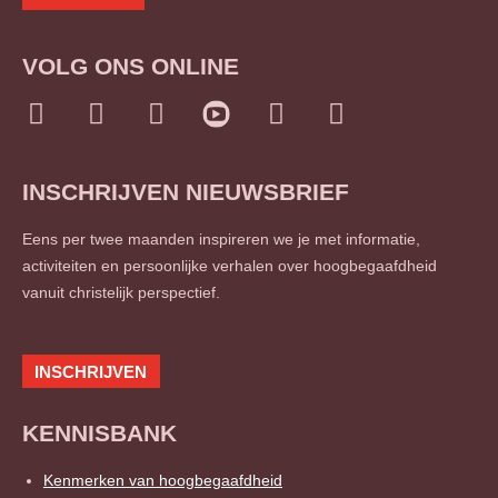
VOLG ONS ONLINE
I
F
L
T
S
n
a
i
w
o
s
c
n
i
u
INSCHRIJVEN NIEUWSBRIEF
t
e
k
t
n
a
b
e
t
d
Eens per twee maanden inspireren we je met informatie,
g
o
d
e
c
activiteiten en persoonlijke verhalen over hoogbegaafdheid
r
o
i
r
l
vanuit christelijk perspectief.
a
k
n
o
m
-
-
u
f
i
d
INSCHRIJVEN
n
KENNISBANK
Kenmerken van hoogbegaafdheid