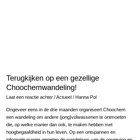
op
een
gezellige
Choochemwandeling!
Terugkijken op een gezellige
Choochemwandeling!
Laat een reactie achter
/
Actueel
/
Hanna Pol
Ongeveer eens in de drie maanden organiseert Choochem
een wandeling om andere (jong)volwassenen te ontmoeten
die, op welke manier dan ook, te maken hebben met
hoogbegaafdheid in hun leven. Op een ontspannen en
informele manier genieten de wandelaars van de omgeving en