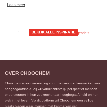
Lees meer
BEKIJK ALLE INSPIRATIE
1
2
3
…
13
Volgende »
OVER CHOOCHEM
Choochem is een vereniging voor mensen met kenmerken van
hoogbegaafdheid. Zij wil vanuit christelijk perspectief mensen
ondersteunen in hun zoektocht naar hoogbegaafdheid en hun
plek in het leven. Via dit platform wil Choochem een veilige
plaats bieden waar mensen met kenmerken van