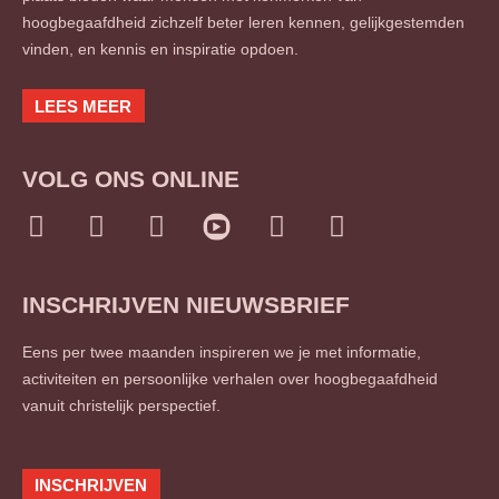
hoogbegaafdheid zichzelf beter leren kennen, gelijkgestemden
vinden, en kennis en inspiratie opdoen.
LEES MEER
VOLG ONS ONLINE
I
F
L
T
S
n
a
i
w
o
s
c
n
i
u
INSCHRIJVEN NIEUWSBRIEF
t
e
k
t
n
a
b
e
t
d
Eens per twee maanden inspireren we je met informatie,
g
o
d
e
c
activiteiten en persoonlijke verhalen over hoogbegaafdheid
r
o
i
r
l
vanuit christelijk perspectief.
a
k
n
o
m
-
-
u
f
i
d
INSCHRIJVEN