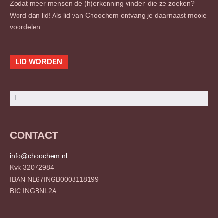
Zodat meer mensen de (h)erkenning vinden die ze zoeken?
Word dan lid! Als lid van Choochem ontvang je daarnaast mooie
voordelen.
LID WORDEN
Zoeken
Zoeken
CONTACT
info@choochem.nl
Kvk 32072984
IBAN NL67INGB0008118199
BIC INGBNL2A