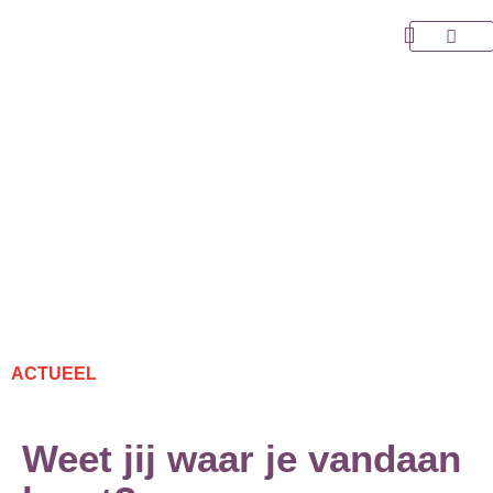
Ga
naar
Over Choo
de
inhoud
ACTUEEL
Weet jij waar je vandaan