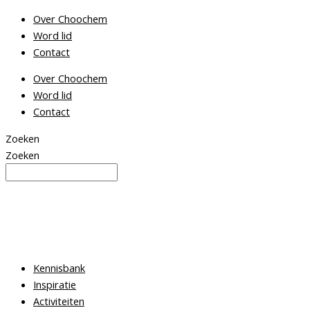
Ga
Over Choochem
naar
Word lid
de
Contact
inhoud
Over Choochem
Word lid
Contact
Zoeken
Zoeken
Kennisbank
Inspiratie
Activiteiten